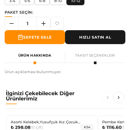
3-4
5-6
6-8
8-10
10-12
PAKET SEÇİN:
SEPETE EKLE
HIZLI SATIN AL
ÜRÜN HAKKINDA
TAKSIT SEÇENEKLERI
Ürün açıklaması bulunmuyor.
İlginizi Çekebilecek Diğer
Ürünlerimiz
Asorti Kelebek,Yusufçuk Kız Çocuk
Pembe Kendin
₺ 298.08
₺ 1116.60
Sneaker Çorabı
Çorap
(
12
Çift
)
(
12
Çi
K54