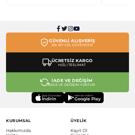
GÜVENLİ ALIŞVERİŞ
256 BİT SSL GÜVENCESİ
ÜCRETSİZ KARGO
HIZLI TESLİMAT
İADE VE DEĞİŞİM
İADE VE DEĞİŞİM YOKTUR
App Store'dan
Hemen indirin
İndirin
Google Play
KURUMSAL
ÜYELİK
Hakkımızda
Kayıt Ol