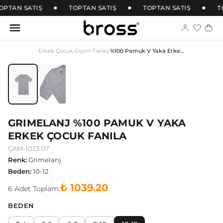
OPTAN SATIŞ
TOPTAN SATIŞ
TOPTAN SATIŞ
T
Erkek Çocuk Giyim
›
Fanila
›
%100 Pamuk V Yaka Erkek Çocuk Fanila
GRIMELANJ %100 PAMUK V YAKA
ERKEK ÇOCUK FANILA
ÇAM-1023.07
Renk
:
Grimelanj
Beden
:
10-12
₺ 1039.20
6
Adet
Toplam:
BEDEN