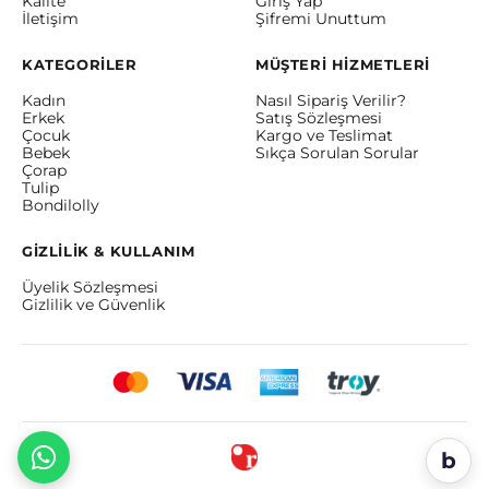
Kalite
Giriş Yap
İletişim
Şifremi Unuttum
KATEGORİLER
MÜŞTERİ HİZMETLERİ
Kadın
Nasıl Sipariş Verilir?
Erkek
Satış Sözleşmesi
Çocuk
Kargo ve Teslimat
Bebek
Sıkça Sorulan Sorular
Çorap
Tulip
Bondilolly
GİZLİLİK & KULLANIM
Üyelik Sözleşmesi
Gizlilik ve Güvenlik
b