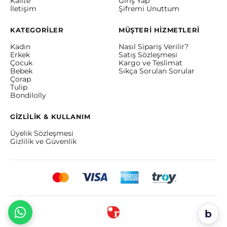
Kalite
Giriş Yap
İletişim
Şifremi Unuttum
KATEGORİLER
MÜŞTERİ HİZMETLERİ
Kadın
Nasıl Sipariş Verilir?
Erkek
Satış Sözleşmesi
Çocuk
Kargo ve Teslimat
Bebek
Sıkça Sorulan Sorular
Çorap
Tulip
Bondilolly
GİZLİLİK & KULLANIM
Üyelik Sözleşmesi
Gizlilik ve Güvenlik
b