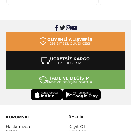
GÜVENLİ ALIŞVERİŞ
256 BİT SSL GÜVENCESİ
ÜCRETSİZ KARGO
HIZLI TESLİMAT
İADE VE DEĞİŞİM
İADE VE DEĞİŞİM YOKTUR
App Store'dan
Hemen indirin
İndirin
Google Play
KURUMSAL
ÜYELİK
Hakkımızda
Kayıt Ol