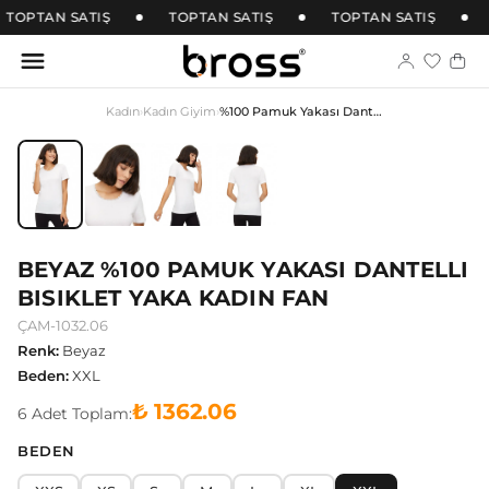
TOPTAN SATIŞ
TOPTAN SATIŞ
TOPTAN SATIŞ
Kadın
›
Kadın Giyim
›
%100 Pamuk Yakası Dantelli Bisiklet Yaka Kadın Fan
BEYAZ %100 PAMUK YAKASI DANTELLI
BISIKLET YAKA KADIN FAN
ÇAM-1032.06
Renk
:
Beyaz
Beden
:
XXL
₺ 1362.06
6
Adet
Toplam:
BEDEN