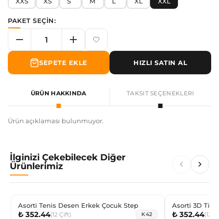
XXS
XS
S
M
L
XL
XXL
PAKET SEÇİN:
SEPETE EKLE
HIZLI SATIN AL
ÜRÜN HAKKINDA
TAKSIT SEÇENEKLERI
Ürün açıklaması bulunmuyor.
İlginizi Çekebilecek Diğer
Ürünlerimiz
Asorti Tenis Desen Erkek Çocuk Step
Asorti 3D Tilk
₺ 352.44
₺ 352.44
Çocuk Dizaltı 
(
12
Çift
)
(
12
Çi
K42