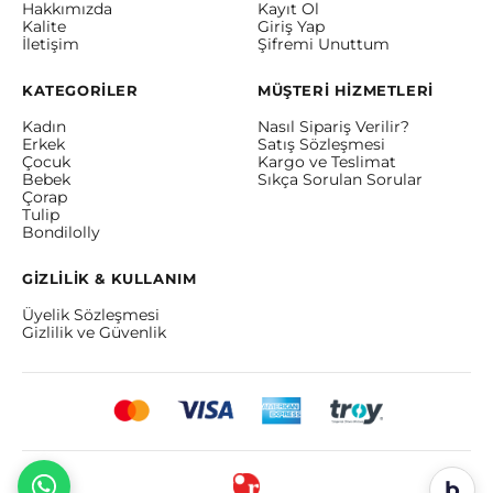
Hakkımızda
Kayıt Ol
Kalite
Giriş Yap
İletişim
Şifremi Unuttum
KATEGORİLER
MÜŞTERİ HİZMETLERİ
Kadın
Nasıl Sipariş Verilir?
Erkek
Satış Sözleşmesi
Çocuk
Kargo ve Teslimat
Bebek
Sıkça Sorulan Sorular
Çorap
Tulip
Bondilolly
GİZLİLİK & KULLANIM
Üyelik Sözleşmesi
Gizlilik ve Güvenlik
b