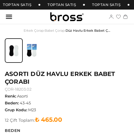
TOPTAN SATIŞ
TOPTAN SATIŞ
TOPTAN SATIŞ
Erkek Çorap
›
Babet Çorap
›
Düz Havlu Erkek Babet Çorabı
ASORTI DÜZ HAVLU ERKEK BABET
ÇORABI
ÇOR-18203.02
Renk
:
Asorti
Beden
:
43-45
Grup Kodu
:
M23
₺ 465.00
12
Çift
Toplam:
BEDEN