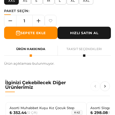
XXS
XS
S
M
L
XL
XXL
PAKET SEÇİN:
SEPETE EKLE
HIZLI SATIN AL
ÜRÜN HAKKINDA
TAKSIT SEÇENEKLERI
Ürün açıklaması bulunmuyor.
İlginizi Çekebilecek Diğer
Ürünlerimiz
Asorti Muhabbet Kuşu Kız Çocuk Step
Asorti Slogan
₺ 352.44
₺ 298.08
(
12
Çift
)
(
12
Ç
K42