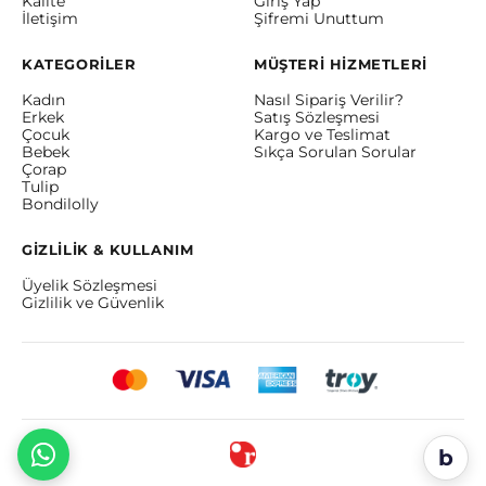
Kalite
Giriş Yap
İletişim
Şifremi Unuttum
KATEGORİLER
MÜŞTERİ HİZMETLERİ
Kadın
Nasıl Sipariş Verilir?
Erkek
Satış Sözleşmesi
Çocuk
Kargo ve Teslimat
Bebek
Sıkça Sorulan Sorular
Çorap
Tulip
Bondilolly
GİZLİLİK & KULLANIM
Üyelik Sözleşmesi
Gizlilik ve Güvenlik
b