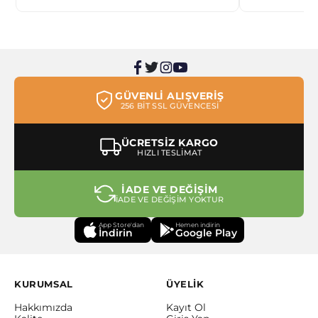
GÜVENLİ ALIŞVERİŞ
256 BİT SSL GÜVENCESİ
ÜCRETSİZ KARGO
HIZLI TESLİMAT
İADE VE DEĞİŞİM
İADE VE DEĞİŞİM YOKTUR
App Store'dan
Hemen indirin
İndirin
Google Play
KURUMSAL
ÜYELİK
Hakkımızda
Kayıt Ol