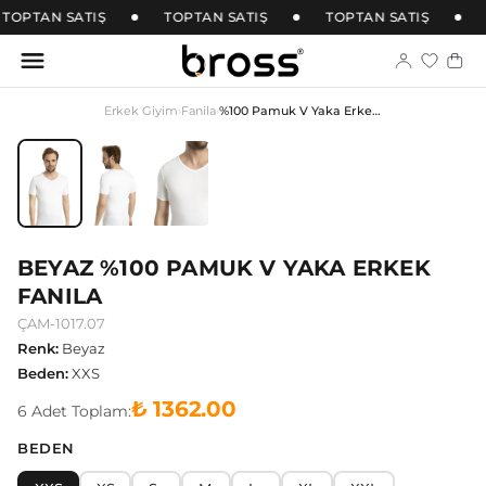
TOPTAN SATIŞ
TOPTAN SATIŞ
TOPTAN SATIŞ
Erkek Giyim
›
Fanila
›
%100 Pamuk V Yaka Erkek Fanila
BEYAZ %100 PAMUK V YAKA ERKEK
FANILA
ÇAM-1017.07
Renk
:
Beyaz
Beden
:
XXS
₺ 1362.00
6
Adet
Toplam:
BEDEN