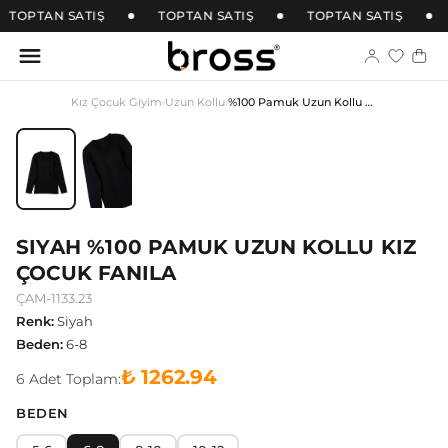
TOPTAN SATIŞ
TOPTAN SATIŞ
TOPTAN SATIŞ
Kız Çocuk Giyim
›
Uzun Kollu
›
%100 Pamuk Uzun Kollu Kız Çocuk Fanila
SIYAH %100 PAMUK UZUN KOLLU KIZ
ÇOCUK FANILA
ÇAM-1133.23
Renk
:
Siyah
Beden
:
6-8
₺ 1262.94
6
Adet
Toplam:
BEDEN