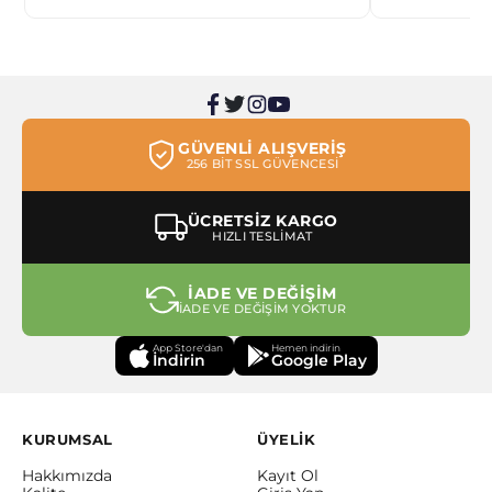
GÜVENLİ ALIŞVERİŞ
256 BİT SSL GÜVENCESİ
ÜCRETSİZ KARGO
HIZLI TESLİMAT
İADE VE DEĞİŞİM
İADE VE DEĞİŞİM YOKTUR
App Store'dan
Hemen indirin
İndirin
Google Play
KURUMSAL
ÜYELİK
Hakkımızda
Kayıt Ol