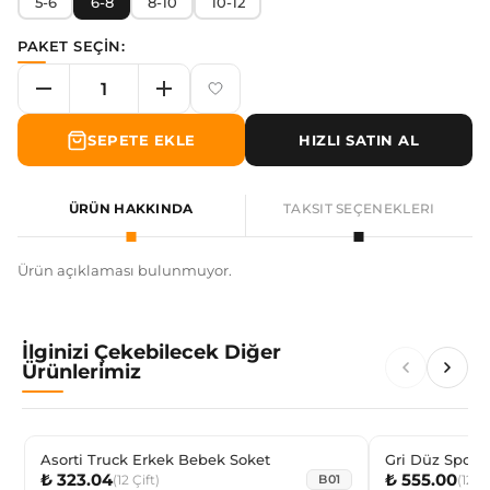
5-6
6-8
8-10
10-12
PAKET SEÇİN:
SEPETE EKLE
HIZLI SATIN AL
ÜRÜN HAKKINDA
TAKSIT SEÇENEKLERI
Ürün açıklaması bulunmuyor.
İlginizi Çekebilecek Diğer
Ürünlerimiz
Asorti Truck Erkek Bebek Soket
Gri Düz Spor 
₺ 323.04
₺ 555.00
(
12
Çift
)
(
12
Çi
B01