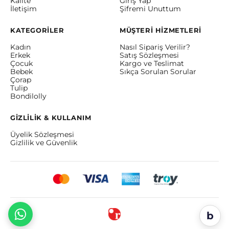
Kalite
Giriş Yap
İletişim
Şifremi Unuttum
KATEGORİLER
MÜŞTERİ HİZMETLERİ
Kadın
Nasıl Sipariş Verilir?
Erkek
Satış Sözleşmesi
Çocuk
Kargo ve Teslimat
Bebek
Sıkça Sorulan Sorular
Çorap
Tulip
Bondilolly
GİZLİLİK & KULLANIM
Üyelik Sözleşmesi
Gizlilik ve Güvenlik
b