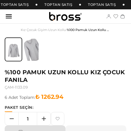
TOPTAN SATIŞ
TOPTAN SATIŞ
TOPTAN SATIŞ
Kız Çocuk Giyim
›
Uzun Kollu
›
%100 Pamuk Uzun Kollu Kız Çocuk Fanila
%100 PAMUK UZUN KOLLU KIZ ÇOCUK
FANILA
ÇAM-1133.09
₺ 1262.94
6
Adet
Toplam:
PAKET SEÇİN: