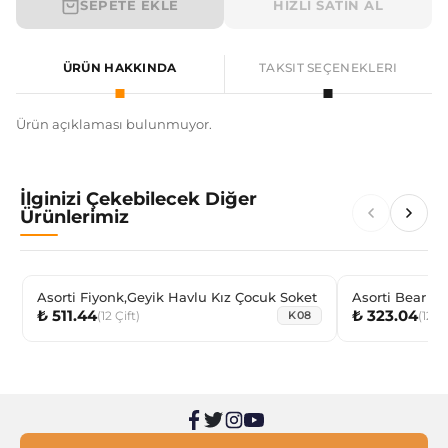
SEPETE EKLE
HIZLI SATIN AL
ÜRÜN HAKKINDA
TAKSIT SEÇENEKLERI
Ürün açıklaması bulunmuyor.
İlginizi Çekebilecek Diğer
Ürünlerimiz
Asorti Fiyonk,Geyik Havlu Kız Çocuk Soket
Asorti Bear C
₺ 511.44
₺ 323.04
(
12
Çift
)
(
12
Çi
K08