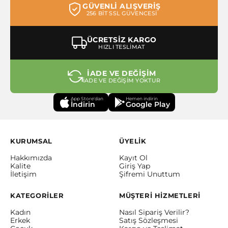
GÜVENLİ ALIŞVERİŞ
256 BİT SSL GÜVENCESİ
ÜCRETSİZ KARGO
HIZLI TESLİMAT
İADE VE DEĞİŞİM
İADE VE DEĞİŞİM YOKTUR
App Store'dan
Hemen indirin
İndirin
Google Play
KURUMSAL
ÜYELİK
Hakkımızda
Kayıt Ol
Kalite
Giriş Yap
İletişim
Şifremi Unuttum
KATEGORİLER
MÜŞTERİ HİZMETLERİ
Kadın
Nasıl Sipariş Verilir?
Erkek
Satış Sözleşmesi