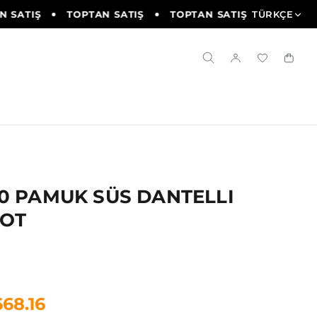
 SATIŞ
TOPTAN SATIŞ
TOPTAN SATIŞ
TÜRKÇE
TOPTAN S
0 PAMUK SÜS DANTELLI
LOT
668.16