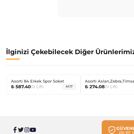
İlginizi Çekebilecek Diğer Ürünlerimi
Asorti 84 Erkek Spor Soket
Asorti Aslan,Zebra,Tims
₺ 587.40
₺ 274.08
Bebek Patik Çorabı
(
12
Çift
)
(
12
Çift
)
M17
GÜVENL
256 BİT