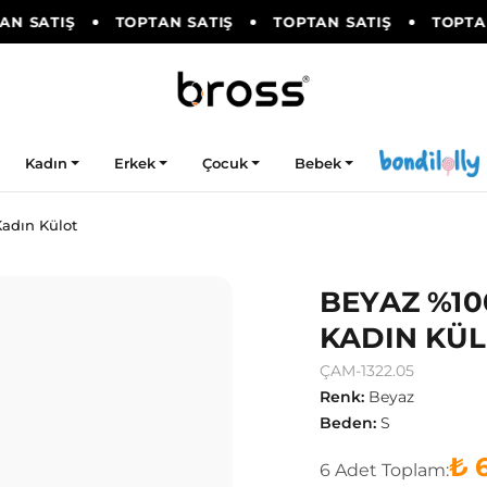
N SATIŞ
TOPTAN SATIŞ
TOPTAN SATIŞ
TOPTAN
Kadın
Erkek
Çocuk
Bebek
adın Külot
BEYAZ %10
KADIN KÜ
ÇAM-1322.05
Renk
:
Beyaz
Beden
:
S
₺ 
6
Adet
Toplam: