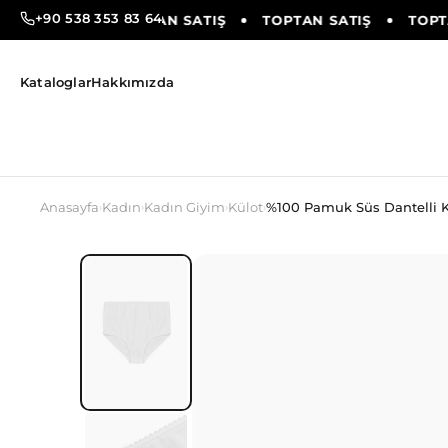
+90 538 353 83 64
AN SATIŞ
TOPTAN SATIŞ
TOPTAN SATIŞ
TOPTA
Kataloglar
Hakkımızda
Anasayfa
Kadın
Kadın Giyim
Külot
%100 Pamuk Süs Dantelli K
›
›
›
›