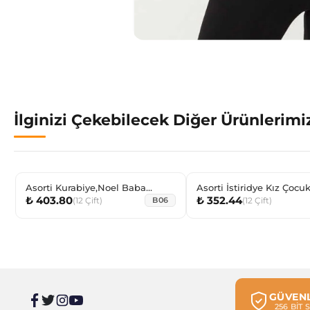
İlginizi Çekebilecek Diğer Ürünlerimi
Asorti Kurabiye,Noel Baba
Asorti İstiridye Kız Çocu
₺ 403.80
₺ 352.44
Baskılı Havlu Erkek Bebek soket
(
12
Çift
)
(
12
Çift
)
B06
GÜVENL
256 BİT