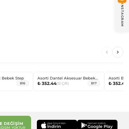
INSTAGRAM
z Bebek Step
Asorti Dantel Aksesuar Bebek
Asorti Bas
₺ 352.44
₺ 352.44
Patik
Step
(
12
Çift
)
(
B16
B17
E DEĞİŞİM
App Store'dan
Hemen indirin
İndirin
Google Play
EĞİŞİM YOKTUR