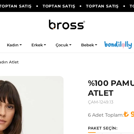
OPTAN SATIŞ
TOPTAN SATIŞ
TOPTAN SATIŞ
TOP
Kadın
Erkek
Çocuk
Bebek
dın Atlet
%100 PAMU
ATLET
ÇAM-1249.13
₺ 
6
Adet
Toplam:
PAKET SEÇİN: