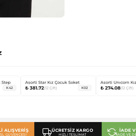
z
k Step
Asorti Star Kız Çocuk Soket
Asorti Unıcorn Kı
₺ 381.72
₺ 274.08
(
12
Çift
)
(
12
Çift
)
K42
K02
İ ALIŞVERİŞ
ÜCRETSİZ KARGO
İADE V
 SSL GÜVENCESİ
HIZLI TESLİMAT
İADE VE D