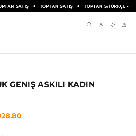
TAN SATIŞ
TOPTAN SATIŞ
TOPTAN SATIŞ
TÜRKÇE
TOPT
K GENIŞ ASKILI KADIN
928.80