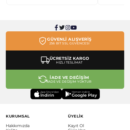
GÜVENLİ ALIŞVERİŞ
256 BİT SSL GÜVENCESİ
ÜCRETSİZ KARGO
HIZLI TESLİMAT
İADE VE DEĞİŞİM
İADE VE DEĞİŞİM YOKTUR
App Store'dan
Hemen indirin
İndirin
Google Play
KURUMSAL
ÜYELİK
Hakkımızda
Kayıt Ol