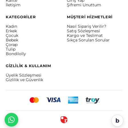
Kalite
Giriş Yap
İletişim
Şifremi Unuttum
KATEGORİLER
MÜŞTERİ HİZMETLERİ
Kadın
Nasıl Sipariş Verilir?
Erkek
Satış Sözleşmesi
Çocuk
Kargo ve Teslimat
Bebek
Sıkça Sorulan Sorular
Çorap
Tulip
Bondilolly
GİZLİLİK & KULLANIM
Üyelik Sözleşmesi
Gizlilik ve Güvenlik
b