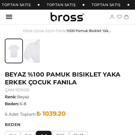
TOPTAN SATIŞ
TOPTAN SATIŞ
TOPTAN SATIŞ
Erkek Çocuk Giyim
›
Fanila
›
%100 Pamuk Bisiklet Yaka Erkek Çocuk Fanila
BEYAZ %100 PAMUK BISIKLET YAKA
ERKEK ÇOCUK FANILA
ÇAM-1019.05
Renk
:
Beyaz
Beden
:
6-8
₺ 1039.20
6
Adet
Toplam:
BEDEN