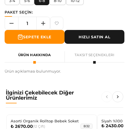
3-4
5-6
6-8
8-10
10-12
PAKET SEÇİN:
SEPETE EKLE
HIZLI SATIN AL
ÜRÜN HAKKINDA
TAKSIT SEÇENEKLERI
Ürün açıklaması bulunmuyor.
İlginizi Çekebilecek Diğer
Ürünlerimiz
Asorti Organik Rolltop Bebek Soket
Siyah %100 Pa
₺ 2430.00
(
6
₺ 2670.00
(
12
Çift
)
B32