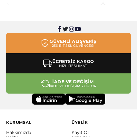
GÜVENLİ ALIŞVERİŞ
256 BİT SSL GÜVENCESİ
ÜCRETSİZ KARGO
HIZLI TESLİMAT
İADE VE DEĞİŞİM
İADE VE DEĞİŞİM YOKTUR
App Store'dan
Hemen indirin
İndirin
Google Play
KURUMSAL
ÜYELİK
Hakkımızda
Kayıt Ol