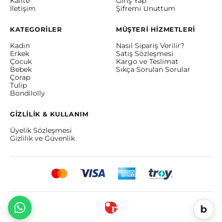
Kalite
Giriş Yap
İletişim
Şifremi Unuttum
KATEGORİLER
MÜŞTERİ HİZMETLERİ
Kadın
Nasıl Sipariş Verilir?
Erkek
Satış Sözleşmesi
Çocuk
Kargo ve Teslimat
Bebek
Sıkça Sorulan Sorular
Çorap
Tulip
Bondilolly
GİZLİLİK & KULLANIM
Üyelik Sözleşmesi
Gizlilik ve Güvenlik
b