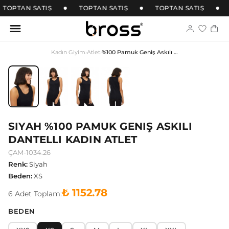
TOPTAN SATIŞ
TOPTAN SATIŞ
TOPTAN SATIŞ
Kadın Giyim
›
Atlet
›
%100 Pamuk Geniş Askılı Dantelli Kadın Atlet
SIYAH %100 PAMUK GENIŞ ASKILI
DANTELLI KADIN ATLET
ÇAM-1034.26
Renk
:
Siyah
Beden
:
XS
₺ 1152.78
6
Adet
Toplam:
BEDEN