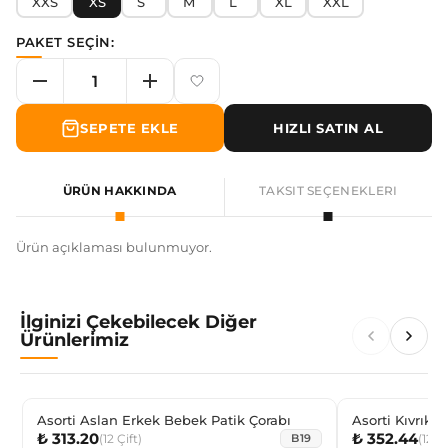
XXS
XS
S
M
L
XL
XXL
PAKET SEÇİN:
SEPETE EKLE
HIZLI SATIN AL
ÜRÜN HAKKINDA
TAKSIT SEÇENEKLERI
Ürün açıklaması bulunmuyor.
İlginizi Çekebilecek Diğer
Ürünlerimiz
Asorti Aslan Erkek Bebek Patik Çorabı
Asorti Kıvrık 
₺ 313.20
₺ 352.44
Çorabı
(
12
Çift
)
(
12
Çi
B19