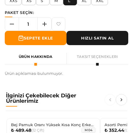
XXS
XS
S
M
L
XL
XXL
PAKET SEÇİN:
SEPETE EKLE
HIZLI SATIN AL
ÜRÜN HAKKINDA
TAKSIT SEÇENEKLERI
Ürün açıklaması bulunmuyor.
İlginizi Çekebilecek Diğer
Ürünlerimiz
Bej Pamuk Oranı Yüksek Kısa Konç Erkek
Asorti Pembe 
₺ 489.48
₺ 352.44
Çorabı
(
12
Çift
)
(
12
Çi
M04