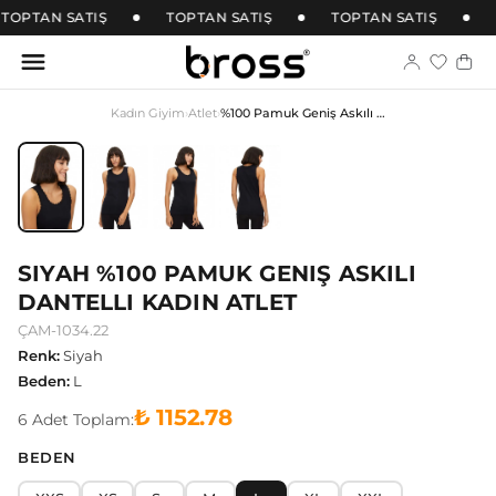
TOPTAN SATIŞ
TOPTAN SATIŞ
TOPTAN SATIŞ
Kadın Giyim
›
Atlet
›
%100 Pamuk Geniş Askılı Dantelli Kadın Atlet
SIYAH %100 PAMUK GENIŞ ASKILI
DANTELLI KADIN ATLET
ÇAM-1034.22
Renk
:
Siyah
Beden
:
L
₺ 1152.78
6
Adet
Toplam:
BEDEN