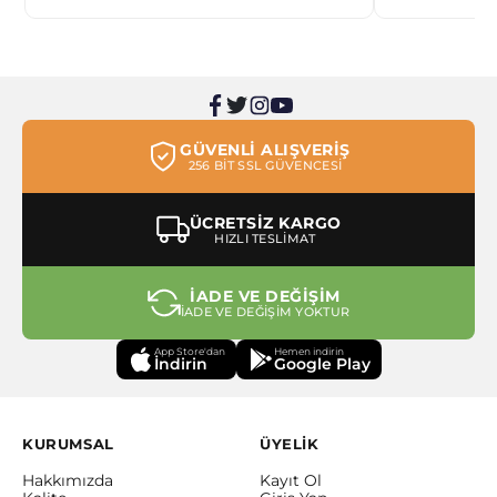
GÜVENLİ ALIŞVERİŞ
256 BİT SSL GÜVENCESİ
ÜCRETSİZ KARGO
HIZLI TESLİMAT
İADE VE DEĞİŞİM
İADE VE DEĞİŞİM YOKTUR
App Store'dan
Hemen indirin
İndirin
Google Play
KURUMSAL
ÜYELİK
Hakkımızda
Kayıt Ol