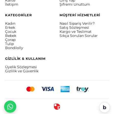
Kalite
Giriş Yap
İletişim
Şifremi Unuttum
KATEGORİLER
MÜŞTERİ HİZMETLERİ
Kadın
Nasıl Sipariş Verilir?
Erkek
Satış Sözleşmesi
Çocuk
Kargo ve Teslimat
Bebek
Sıkça Sorulan Sorular
Çorap
Tulip
Bondilolly
GİZLİLİK & KULLANIM
Üyelik Sözleşmesi
Gizlilik ve Güvenlik
b