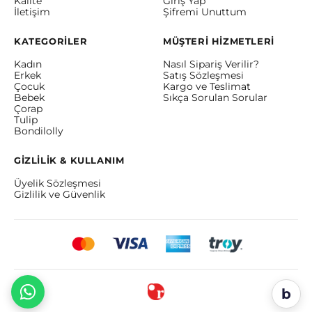
Kalite
Giriş Yap
İletişim
Şifremi Unuttum
KATEGORİLER
MÜŞTERİ HİZMETLERİ
Kadın
Nasıl Sipariş Verilir?
Erkek
Satış Sözleşmesi
Çocuk
Kargo ve Teslimat
Bebek
Sıkça Sorulan Sorular
Çorap
Tulip
Bondilolly
GİZLİLİK & KULLANIM
Üyelik Sözleşmesi
Gizlilik ve Güvenlik
b