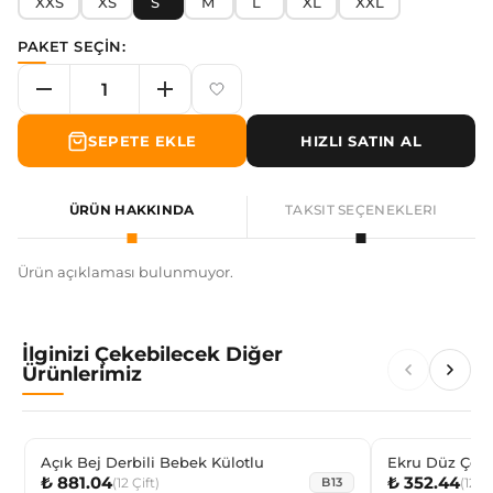
XXS
XS
S
M
L
XL
XXL
PAKET SEÇİN:
SEPETE EKLE
HIZLI SATIN AL
ÜRÜN HAKKINDA
TAKSIT SEÇENEKLERI
Ürün açıklaması bulunmuyor.
İlginizi Çekebilecek Diğer
Ürünlerimiz
Açık Bej Derbili Bebek Külotlu
Ekru Düz Çocu
₺ 881.04
₺ 352.44
(
12
Çift
)
(
12
Çi
B13