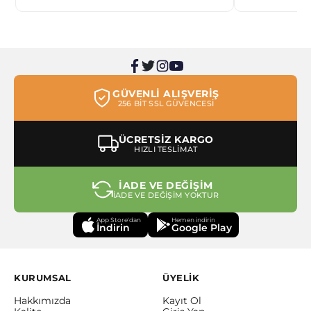
GÜVENLİ ALIŞVERİŞ
256 BİT SSL GÜVENCESİ
ÜCRETSİZ KARGO
HIZLI TESLİMAT
İADE VE DEĞİŞİM
İADE VE DEĞİŞİM YOKTUR
App Store'dan
Hemen indirin
İndirin
Google Play
KURUMSAL
ÜYELİK
Hakkımızda
Kayıt Ol