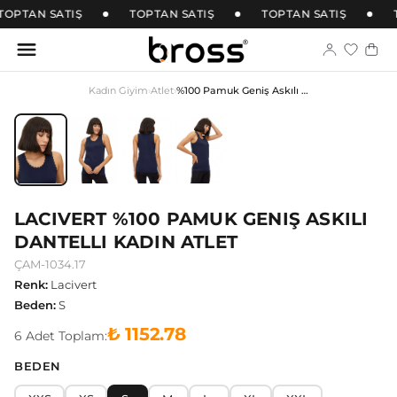
TOPTAN SATIŞ
TOPTAN SATIŞ
TOPTAN SATIŞ
Kadın Giyim
›
Atlet
›
%100 Pamuk Geniş Askılı Dantelli Kadın Atlet
LACIVERT %100 PAMUK GENIŞ ASKILI
DANTELLI KADIN ATLET
ÇAM-1034.17
Renk
:
Lacivert
Beden
:
S
₺ 1152.78
6
Adet
Toplam:
BEDEN