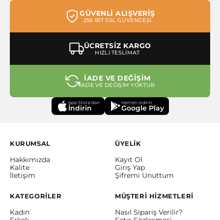
GÜVENLİ ALIŞVERİŞ
256 BİT SSL GÜVENCESİ
ÜCRETSİZ KARGO
HIZLI TESLİMAT
İADE VE DEĞİŞİM
İADE VE DEĞİŞİM YOKTUR
App Store'dan
Hemen indirin
İndirin
Google Play
KURUMSAL
ÜYELİK
Hakkımızda
Kayıt Ol
Kalite
Giriş Yap
İletişim
Şifremi Unuttum
KATEGORİLER
MÜŞTERİ HİZMETLERİ
Kadın
Nasıl Sipariş Verilir?