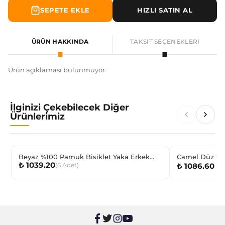
SEPETE EKLE
HIZLI SATIN AL
ÜRÜN HAKKINDA
TAKSIT SEÇENEKLERI
Ürün açıklaması bulunmuyor.
İlginizi Çekebilecek Diğer
Ürünlerimiz
Beyaz %100 Pamuk Bisiklet Yaka Erkek
Camel Düz Çoc
₺ 1039.20
(
6
Adet
)
₺ 1086.60
Çocuk Fanila
(
12