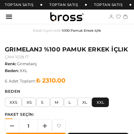
TOPTAN SATIŞ
TOPTAN SATIŞ
TOPTAN SATIŞ
Erkek Giyim
›
İçlik
›
%100 Pamuk Erkek İçlik
GRIMELANJ %100 PAMUK ERKEK İÇLIK
ÇAM-1028.17
Renk
:
Grimelanj
Beden
:
XXL
₺ 2310.00
6
Adet
Toplam:
BEDEN
XXS
XS
S
M
L
XL
XXL
PAKET SEÇİN: