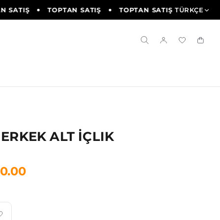
 SATIŞ
TOPTAN SATIŞ
TOPTAN SATIŞ
TÜRKÇE
TOPTAN 
ERKEK ALT İÇLIK
80.00