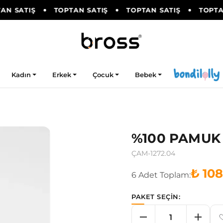
N SATIŞ
TOPTAN SATIŞ
TOPTAN SATIŞ
TOPTAN
Kadın
Erkek
Çocuk
Bebek
%100 PAMUK 
ÇAM-1272.04
₺ 10
6
Adet
Toplam:
PAKET SEÇİN: