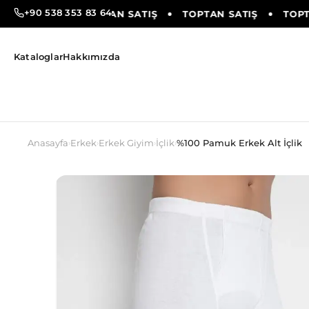
+90 538 353 83 64
TAN SATIŞ
TOPTAN SATIŞ
TOPTAN SATIŞ
TOPTA
Kataloglar
Hakkımızda
Anasayfa
Erkek
Erkek Giyim
İçlik
%100 Pamuk Erkek Alt İçlik
›
›
›
›