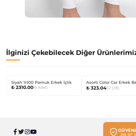
İlginizi Çekebilecek Diğer Ürünlerimi
Siyah %100 Pamuk Erkek İçlik
Asorti Color Car Erkek 
₺ 2310.00
(
6
Adet
)
₺ 323.04
Soket
(
12
Çift
)
GÜVENL
256 BİT