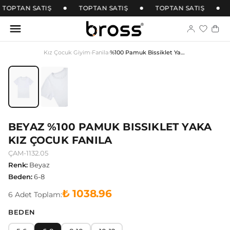
TOPTAN SATIŞ
TOPTAN SATIŞ
TOPTAN SATIŞ
Kız Çocuk Giyim
›
Fanila
›
%100 Pamuk Bissiklet Yaka Kız Çocuk Fanila
BEYAZ %100 PAMUK BISSIKLET YAKA
KIZ ÇOCUK FANILA
ÇAM-1132.05
Renk
:
Beyaz
Beden
:
6-8
₺ 1038.96
6
Adet
Toplam:
BEDEN