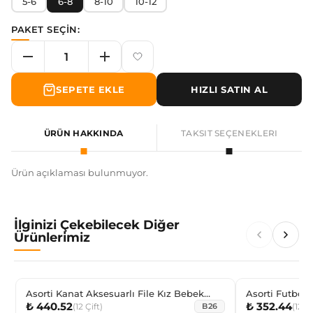
5-6
6-8
8-10
10-12
PAKET SEÇİN:
SEPETE EKLE
HIZLI SATIN AL
ÜRÜN HAKKINDA
TAKSIT SEÇENEKLERI
Ürün açıklaması bulunmuyor.
İlginizi Çekebilecek Diğer
Ürünlerimiz
Asorti Kanat Aksesuarlı File Kız Bebek
Asorti Futbol
₺ 440.52
₺ 352.44
Dizaltı
(
12
Çift
)
(
12
Çi
B26