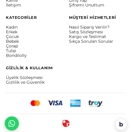
Kalite
Giriş Yap
İletişim
Şifremi Unuttum
KATEGORİLER
MÜŞTERİ HİZMETLERİ
Kadın
Nasıl Sipariş Verilir?
Erkek
Satış Sözleşmesi
Çocuk
Kargo ve Teslimat
Bebek
Sıkça Sorulan Sorular
Çorap
Tulip
Bondilolly
GİZLİLİK & KULLANIM
Üyelik Sözleşmesi
Gizlilik ve Güvenlik
b