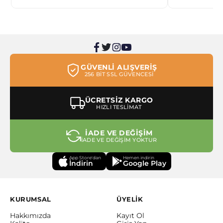
GÜVENLİ ALIŞVERİŞ
256 BİT SSL GÜVENCESİ
ÜCRETSİZ KARGO
HIZLI TESLİMAT
İADE VE DEĞİŞİM
İADE VE DEĞİŞİM YOKTUR
App Store'dan
Hemen indirin
İndirin
Google Play
KURUMSAL
ÜYELİK
Hakkımızda
Kayıt Ol