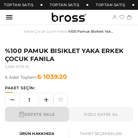
TOPTAN SATIŞ
TOPTAN SATIŞ
TOPTAN SATIŞ
Erkek Çocuk Giyim
›
Fanila
›
%100 Pamuk Bisiklet Yaka Erkek Çocuk Fanila
%100 PAMUK BISIKLET YAKA ERKEK
ÇOCUK FANILA
ÇAM-1019.16
₺ 1039.20
6
Adet
Toplam:
PAKET SEÇİN:
SEPETE EKLE
HIZLI SATIN AL
ÜRÜN HAKKINDA
TAKSIT SEÇENEKLERI