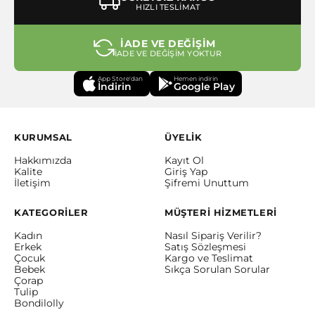
HIZLI TESLİMAT
İADE VE DEĞİŞİM
İADE VE DEĞİŞİM YOKTUR
App Store'dan
Hemen indirin
İndirin
Google Play
KURUMSAL
ÜYELİK
Hakkımızda
Kayıt Ol
Kalite
Giriş Yap
İletişim
Şifremi Unuttum
KATEGORİLER
MÜŞTERİ HİZMETLERİ
Kadın
Nasıl Sipariş Verilir?
Erkek
Satış Sözleşmesi
Çocuk
Kargo ve Teslimat
Bebek
Sıkça Sorulan Sorular
Çorap
Tulip
Bondilolly