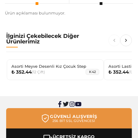
Ürün açıklaması bulunmuyor.
İlginizi Çekebilecek Diğer
Ürünlerimiz
Asorti Meyve Desenli Kız Çocuk Step
Asorti Lastik 
₺ 352.44
₺ 352.44
Kız Çocuk Ste
(
12
Çift
)
(
12
Çi
K42
GÜVENLİ ALIŞVERİŞ
256 BİT SSL GÜVENCESİ
ÜCRETSİZ KARGO