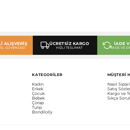
İ ALIŞVERİŞ
ÜCRETSİZ KARGO
İADE V
 SSL GÜVENCESİ
HIZLI TESLİMAT
İADE VE D
KATEGORİLER
MÜŞTERİ 
Kadın
Nasıl Sipari
Erkek
Satış Sözl
Çocuk
Kargo ve T
Bebek
Sıkça Soru
Çorap
Tulip
Bondilolly