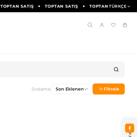
TOPTAN SATIŞ
TOPTAN SATIŞ
TOPTAN SATIŞ
TÜRKÇE
T
Sıralama:
Son Eklenen
Filtrele