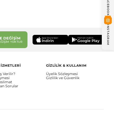
FACEBOOK
INSTAGRAM
E DEĞİŞİM
App Store'dan
Hemen indirin
İndirin
Google Play
EĞİŞİM YOKTUR
HİZMETLERİ
GİZLİLİK & KULLANIM
ş Verilir?
Üyelik Sözleşmesi
eşmesi
Gizlilik ve Güvenlik
eslimat
lan Sorular