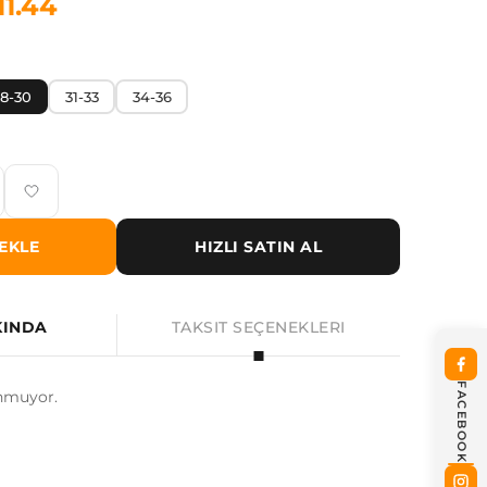
11.44
8-30
31-33
34-36
EKLE
HIZLI SATIN AL
KINDA
TAKSIT SEÇENEKLERI
FACEBOOK
nmuyor.