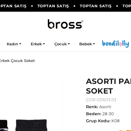
TAN SATIŞ
TOPTAN SATIŞ
TOPTAN SATIŞ
TOPT
Kadın
Erkek
Çocuk
Bebek
Erkek Çocuk Soket
ASORTI P
SOKET
ÇOR-021633.03
Renk
:
Asorti
Beden
:
28-30
Grup Kodu
:
K08