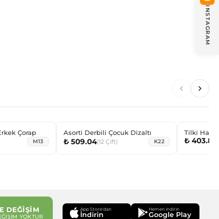
INSTAGRAM
Erkek Çorap
Asorti Derbili Çocuk Dizaltı
Tilki 
₺ 403.80
₺ 509.04
(
12
Çift
)
M13
K22
E DEĞİŞİM
App Store'dan
Hemen indirin
İndirin
Google Play
EĞİŞİM YOKTUR