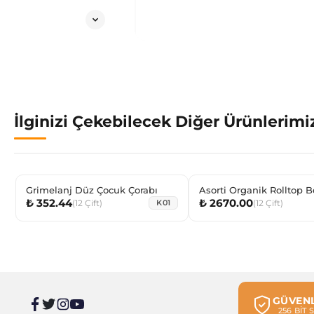
İlginizi Çekebilecek Diğer Ürünlerimi
Grimelanj Düz Çocuk Çorabı
Asorti Organik Rolltop 
₺ 352.44
₺ 2670.00
Soket
(
12
Çift
)
(
12
Çift
)
K01
GÜVENL
256 BİT