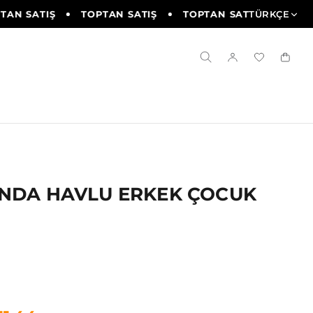
AN SATIŞ
TOPTAN SATIŞ
TOPTAN SATIŞ
TÜRKÇE
TOPTA
ANDA HAVLU ERKEK ÇOCUK