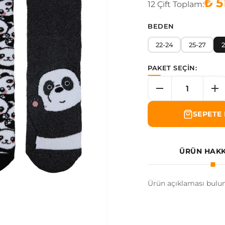
₺ 5
12
Çift
Toplam:
BEDEN
22-24
25-27
2
PAKET SEÇİN:
SEPETE 
ÜRÜN HAK
Ürün açıklaması bulu