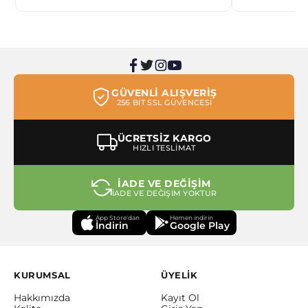
GÜVENLİ ALIŞVERİŞ
256 BİT SSL GÜVENCESİ
ÜCRETSİZ KARGO
HIZLI TESLİMAT
İADE VE DEĞİŞİM
İADE VE DEĞİŞİM YOKTUR
App Store'dan
Hemen indirin
İndirin
Google Play
KURUMSAL
ÜYELİK
Hakkımızda
Kayıt Ol