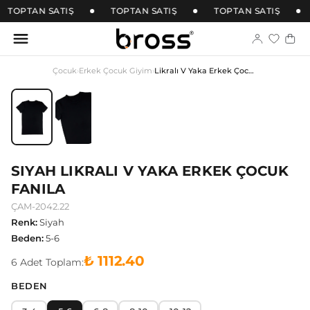
TOPTAN SATIŞ
TOPTAN SATIŞ
TOPTAN SATIŞ
Çocuk
›
Erkek Çocuk Giyim
›
Likralı V Yaka Erkek Çocuk Fanila
SIYAH LIKRALI V YAKA ERKEK ÇOCUK
FANILA
ÇAM-2042.22
Renk
:
Siyah
Beden
:
5-6
₺ 1112.40
6
Adet
Toplam:
BEDEN