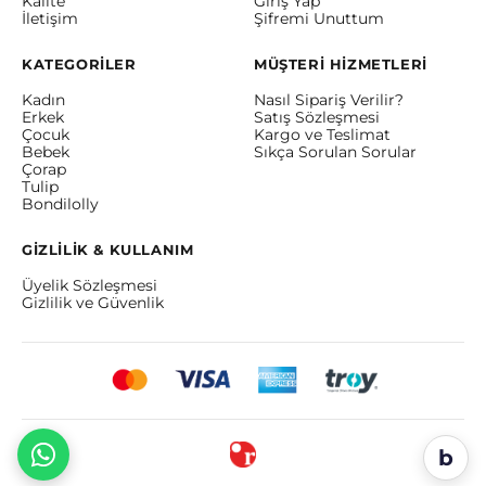
Kalite
Giriş Yap
İletişim
Şifremi Unuttum
KATEGORİLER
MÜŞTERİ HİZMETLERİ
Kadın
Nasıl Sipariş Verilir?
Erkek
Satış Sözleşmesi
Çocuk
Kargo ve Teslimat
Bebek
Sıkça Sorulan Sorular
Çorap
Tulip
Bondilolly
GİZLİLİK & KULLANIM
Üyelik Sözleşmesi
Gizlilik ve Güvenlik
b