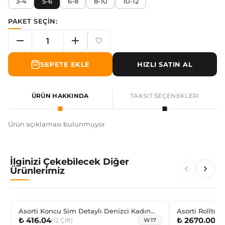
3-4
5-6
6-8
8-10
10-12
PAKET SEÇİN:
SEPETE EKLE
HIZLI SATIN AL
ÜRÜN HAKKINDA
TAKSIT SEÇENEKLERI
Ürün açıklaması bulunmuyor.
İlginizi Çekebilecek Diğer
Ürünlerimiz
Asorti Koncu Sim Detaylı Denizci Kadın
Asorti Rolltop
₺ 416.04
₺ 2670.00
Kısakonç
(
12
Çift
)
(
12
W17