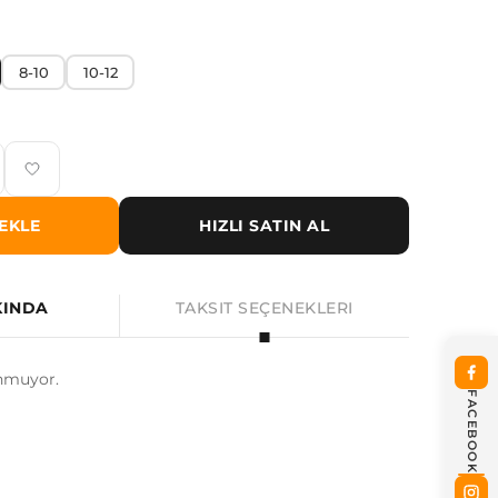
8-10
10-12
EKLE
HIZLI SATIN AL
KINDA
TAKSIT SEÇENEKLERI
nmuyor.
FACEBOOK