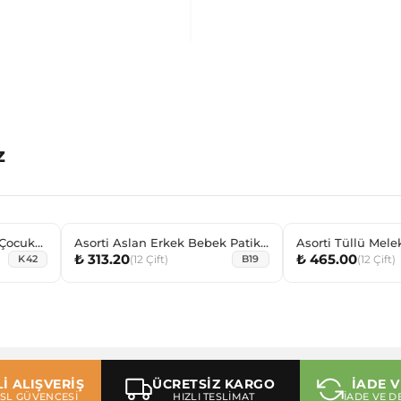
z
k Çocuk
Asorti Aslan Erkek Bebek Patik
Asorti Tüllü Mele
₺ 313.20
₺ 465.00
Çorabı
Çocuk Patik Çora
(
12
Çift
)
(
12
Çift
)
K42
B19
İ ALIŞVERİŞ
ÜCRETSİZ KARGO
İADE V
 SSL GÜVENCESİ
HIZLI TESLİMAT
İADE VE D