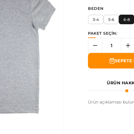
BEDEN
3-4
5-6
6-8
PAKET SEÇİN:
SEPETE 
ÜRÜN HAK
Ürün açıklaması bulu