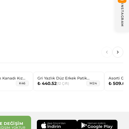
INSTAGRAM
k Kanadı Kız
Gri Yazlık Düz Erkek Patik
Asorti Girl
₺ 440.52
₺ 509.04
bı
Çorabı
(
12
Çift
)
K46
M24
E DEĞİŞİM
App Store'dan
Hemen indirin
İndirin
Google Play
EĞİŞİM YOKTUR