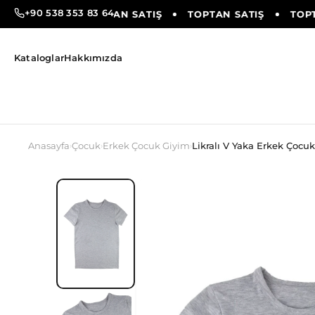
+90 538 353 83 64
AN SATIŞ
TOPTAN SATIŞ
TOPTAN SATIŞ
TOPTA
Kataloglar
Hakkımızda
Anasayfa
Çocuk
Erkek Çocuk Giyim
Likralı V Yaka Erkek Çocuk
›
›
›