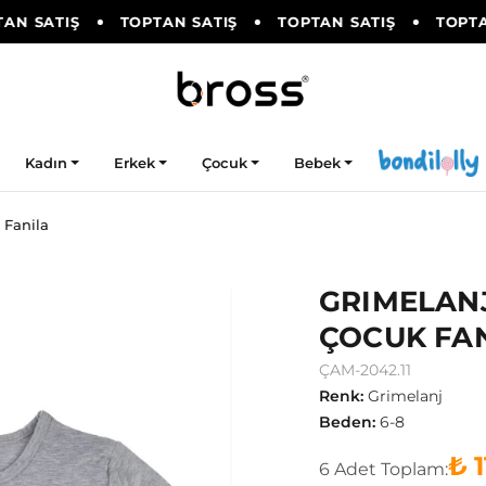
N SATIŞ
TOPTAN SATIŞ
TOPTAN SATIŞ
TOPTAN
Kadın
Erkek
Çocuk
Bebek
 Fanila
GRIMELANJ
ÇOCUK FA
ÇAM-2042.11
Renk
:
Grimelanj
Beden
:
6-8
₺ 1
6
Adet
Toplam: