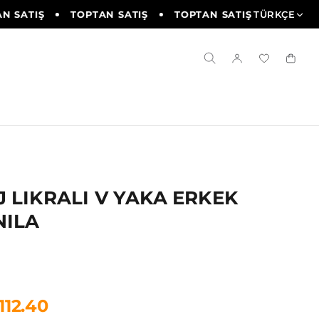
 SATIŞ
TOPTAN SATIŞ
TOPTAN SATIŞ
TÜRKÇE
TOPTAN 
 LIKRALI V YAKA ERKEK
NILA
112.40