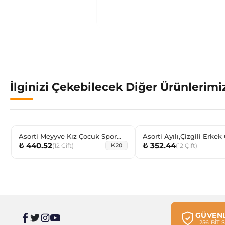
İlginizi Çekebilecek Diğer Ürünlerimi
Asorti Meyyve Kız Çocuk Spor
Asorti Ayılı,Çizgili Erke
₺ 440.52
₺ 352.44
Kısakonç
Step
(
12
Çift
)
(
12
Çift
)
K20
GÜVENL
256 BİT