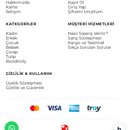
Hakkımızda
Kayıt Ol
Kalite
Giriş Yap
İletişim
Şifremi Unuttum
KATEGORİLER
MÜŞTERİ HİZMETLERİ
Kadın
Nasıl Sipariş Verilir?
Erkek
Satış Sözleşmesi
Çocuk
Kargo ve Teslimat
Bebek
Sıkça Sorulan Sorular
Çorap
Tulip
Bondilolly
GİZLİLİK & KULLANIM
Üyelik Sözleşmesi
Gizlilik ve Güvenlik
b