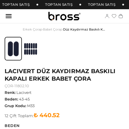
TOPTAN SATIŞ
TOPTAN SATIŞ
TOPTAN SATIŞ
Erkek Çorap
›
Babet Çorap
›
Düz Kaydırmaz Baskılı Kapalı Erkek Babet Çora
LACIVERT DÜZ KAYDIRMAZ BASKILI
KAPALI ERKEK BABET ÇORA
ÇOR-11802.10
Renk
:
Lacivert
Beden
:
43-45
Grup Kodu
:
M33
₺ 440.52
12
Çift
Toplam:
BEDEN