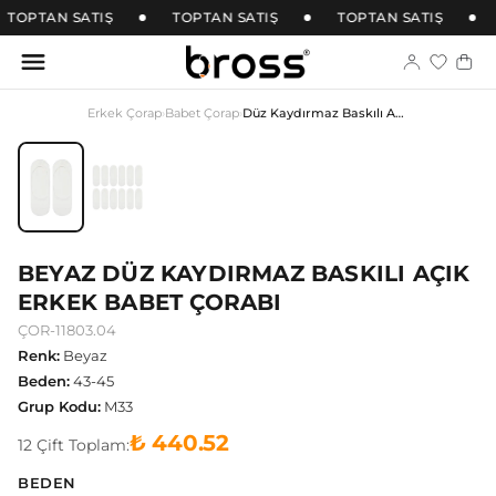
TOPTAN SATIŞ
TOPTAN SATIŞ
TOPTAN SATIŞ
Erkek Çorap
›
Babet Çorap
›
Düz Kaydırmaz Baskılı Açık Erkek Babet Çorabı
BEYAZ DÜZ KAYDIRMAZ BASKILI AÇIK
ERKEK BABET ÇORABI
ÇOR-11803.04
Renk
:
Beyaz
Beden
:
43-45
Grup Kodu
:
M33
₺ 440.52
12
Çift
Toplam:
BEDEN