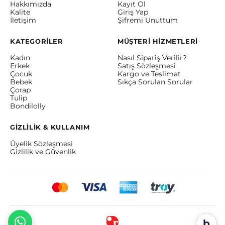
Hakkımızda
Kayıt Ol
Kalite
Giriş Yap
İletişim
Şifremi Unuttum
KATEGORİLER
MÜŞTERİ HİZMETLERİ
Kadın
Nasıl Sipariş Verilir?
Erkek
Satış Sözleşmesi
Çocuk
Kargo ve Teslimat
Bebek
Sıkça Sorulan Sorular
Çorap
Tulip
Bondilolly
GİZLİLİK & KULLANIM
Üyelik Sözleşmesi
Gizlilik ve Güvenlik
b