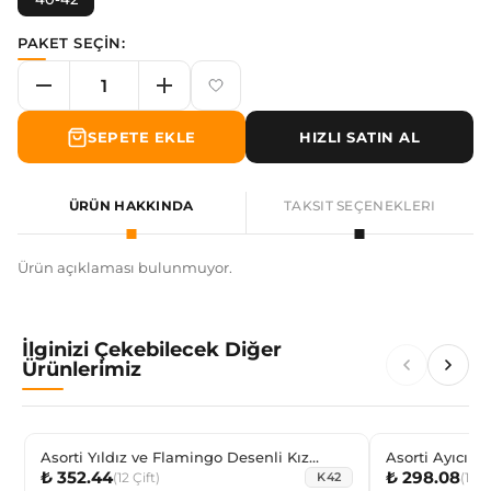
PAKET SEÇİN:
SEPETE EKLE
HIZLI SATIN AL
ÜRÜN HAKKINDA
TAKSIT SEÇENEKLERI
Ürün açıklaması bulunmuyor.
İlginizi Çekebilecek Diğer
Ürünlerimiz
Asorti Yıldız ve Flamingo Desenli Kız
A
₺ 352.44
₺ 298.08
Çocuk Step
(
12
Çift
)
(
12
Ç
K42