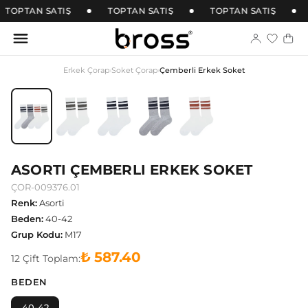
TOPTAN SATIŞ
TOPTAN SATIŞ
TOPTAN SATIŞ
Erkek Çorap
›
Soket Çorap
›
Çemberli Erkek Soket
ASORTI ÇEMBERLI ERKEK SOKET
ÇOR-009376.01
Renk
:
Asorti
Beden
:
40-42
Grup Kodu
:
M17
₺ 587.40
12
Çift
Toplam:
BEDEN
40-42