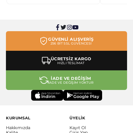
GÜVENLİ ALIŞVERİŞ
256 BİT SSL GÜVENCESİ
ÜCRETSİZ KARGO
HIZLI TESLİMAT
İADE VE DEĞİŞİM
İADE VE DEĞİŞİM YOKTUR
App Store'dan
Hemen indirin
İndirin
Google Play
KURUMSAL
ÜYELİK
Hakkımızda
Kayıt Ol
Kalite
Giriş Yap