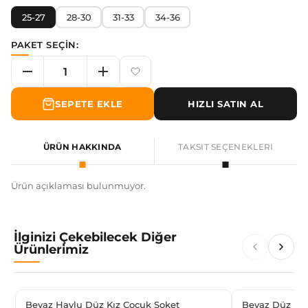
25-27
28-30
31-33
34-36
PAKET SEÇİN:
SEPETE EKLE
HIZLI SATIN AL
ÜRÜN HAKKINDA
TAKSIT SEÇENEKLERI
Ürün açıklaması bulunmuyor.
İlginizi Çekebilecek Diğer
Ürünlerimiz
Beyaz Havlu Düz Kız Çocuk Soket
Beyaz Düz Ba