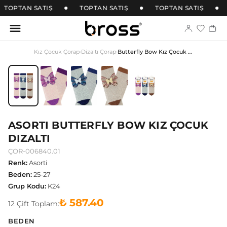
TOPTAN SATIŞ
TOPTAN SATIŞ
TOPTAN SATIŞ
Kız Çocuk Çorap
›
Dizaltı Çorap
›
Butterfly Bow Kız Çocuk Dizaltı
ASORTI BUTTERFLY BOW KIZ ÇOCUK
DIZALTI
ÇOR-006840.01
Renk
:
Asorti
Beden
:
25-27
Grup Kodu
:
K24
₺ 587.40
12
Çift
Toplam:
BEDEN