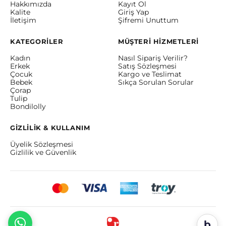
Hakkımızda
Kayıt Ol
Kalite
Giriş Yap
İletişim
Şifremi Unuttum
KATEGORİLER
MÜŞTERİ HİZMETLERİ
Kadın
Nasıl Sipariş Verilir?
Erkek
Satış Sözleşmesi
Çocuk
Kargo ve Teslimat
Bebek
Sıkça Sorulan Sorular
Çorap
Tulip
Bondilolly
GİZLİLİK & KULLANIM
Üyelik Sözleşmesi
Gizlilik ve Güvenlik
b