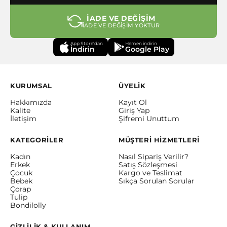
İADE VE DEĞİŞİM
İADE VE DEĞİŞİM YOKTUR
App Store'dan
Hemen indirin
İndirin
Google Play
KURUMSAL
ÜYELİK
Hakkımızda
Kayıt Ol
Kalite
Giriş Yap
İletişim
Şifremi Unuttum
KATEGORİLER
MÜŞTERİ HİZMETLERİ
Kadın
Nasıl Sipariş Verilir?
Erkek
Satış Sözleşmesi
Çocuk
Kargo ve Teslimat
Bebek
Sıkça Sorulan Sorular
Çorap
Tulip
Bondilolly
GİZLİLİK & KULLANIM