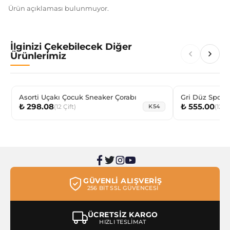
Ürün açıklaması bulunmuyor.
İlginizi Çekebilecek Diğer
Ürünlerimiz
Asorti Uçakı Çocuk Sneaker Çorabı
Gri Düz Spor 
₺ 298.08
₺ 555.00
(
12
Çift
)
(
12
Çi
K54
GÜVENLİ ALIŞVERİŞ
256 BİT SSL GÜVENCESİ
ÜCRETSİZ KARGO
HIZLI TESLİMAT