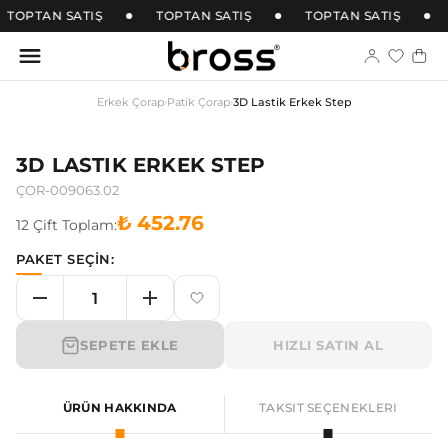
TOPTAN SATIŞ
TOPTAN SATIŞ
TOPTAN SATIŞ
Erkek Çorap
›
Patik Çorap
›
3D Lastik Erkek Step
3D LASTIK ERKEK STEP
ÇOR-009063.02
₺ 452.76
12
Çift
Toplam:
PAKET SEÇİN:
SEPETE EKLE
HIZLI SATIN AL
ÜRÜN HAKKINDA
TAKSIT SEÇENEKLERI