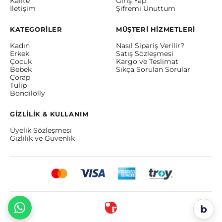
Kalite
Giriş Yap
İletişim
Şifremi Unuttum
KATEGORİLER
MÜŞTERİ HİZMETLERİ
Kadın
Nasıl Sipariş Verilir?
Erkek
Satış Sözleşmesi
Çocuk
Kargo ve Teslimat
Bebek
Sıkça Sorulan Sorular
Çorap
Tulip
Bondilolly
GİZLİLİK & KULLANIM
Üyelik Sözleşmesi
Gizlilik ve Güvenlik
b