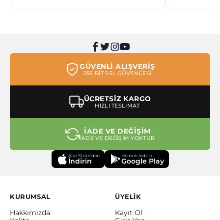
GÜVENLİ ALIŞVERİŞ
256 BİT SSL GÜVENCESİ
ÜCRETSİZ KARGO
HIZLI TESLİMAT
İADE VE DEĞİŞİM
İADE VE DEĞİŞİM YOKTUR
App Store'dan
Hemen indirin
İndirin
Google Play
KURUMSAL
ÜYELİK
Hakkımızda
Kayıt Ol