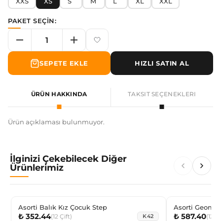
XXS
XS
S
M
L
XL
XXL
PAKET SEÇİN:
SEPETE EKLE
HIZLI SATIN AL
ÜRÜN HAKKINDA
TAKSIT SEÇENEKLERI
Ürün açıklaması bulunmuyor.
İlginizi Çekebilecek Diğer
Ürünlerimiz
Asorti Balık Kız Çocuk Step
Asorti Geomet
₺ 352.44
₺ 587.40
Çorap
(
12
Çift
)
(
12
Çi
K42