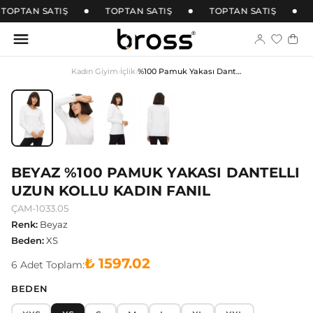
TOPTAN SATIŞ
TOPTAN SATIŞ
TOPTAN SATIŞ
Kadın Giyim
›
İçlik
›
%100 Pamuk Yakası Dantelli Uzun Kollu Kadın Fanil
BEYAZ %100 PAMUK YAKASI DANTELLI
UZUN KOLLU KADIN FANIL
ÇAM-1033.05
Renk
:
Beyaz
Beden
:
XS
₺ 1597.02
6
Adet
Toplam:
BEDEN