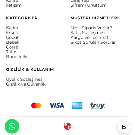
Kalite
Giriş Yap
İletişim
Şifremi Unuttum
KATEGORİLER
MÜŞTERİ HİZMETLERİ
Kadın
Nasıl Sipariş Verilir?
Erkek
Satış Sözleşmesi
Çocuk
Kargo ve Teslimat
Bebek
Sıkça Sorulan Sorular
Çorap
Tulip
Bondilolly
GİZLİLİK & KULLANIM
Üyelik Sözleşmesi
Gizlilik ve Güvenlik
b