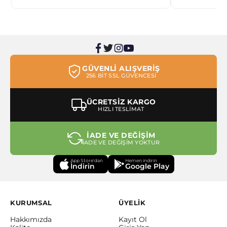
GÜVENLİ ALIŞVERİŞ
256 BİT SSL GÜVENCESİ
ÜCRETSİZ KARGO
HIZLI TESLİMAT
İADE VE DEĞİŞİM
İADE VE DEĞİŞİM YOKTUR
App Store'dan
Hemen indirin
İndirin
Google Play
KURUMSAL
ÜYELİK
Hakkımızda
Kayıt Ol