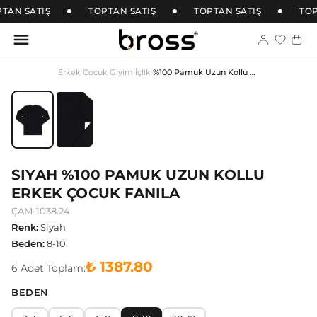
TAN SATIŞ
TOPTAN SATIŞ
TOPTAN SATIŞ
TOP
Erkek Çocuk Giyim
›
İçlik
›
%100 Pamuk Uzun Kollu Erkek Çocuk Fanila
SIYAH %100 PAMUK UZUN KOLLU
ERKEK ÇOCUK FANILA
ÇAM-1038.24
Renk
:
Siyah
Beden
:
8-10
₺ 1387.80
6
Adet
Toplam:
BEDEN