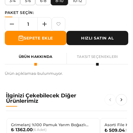
3-4
5-6
6-8
8-10
10-12
PAKET SEÇİN:
SEPETE EKLE
HIZLI SATIN AL
ÜRÜN HAKKINDA
TAKSIT SEÇENEKLERI
Ürün açıklaması bulunmuyor.
İlginizi Çekebilecek Diğer
Ürünlerimiz
Grimelanj %100 Pamuk Yarım Boğazlı
Asorti File Kız
₺ 1362.00
(
6
Adet
)
₺ 509.04
Uzun Kollu Teenage Fanila
(
12
Ç