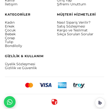
Kalite
Giriş Yap
İletişim
Şifremi Unuttum
KATEGORİLER
MÜŞTERİ HİZMETLERİ
Kadın
Nasıl Sipariş Verilir?
Erkek
Satış Sözleşmesi
Çocuk
Kargo ve Teslimat
Bebek
Sıkça Sorulan Sorular
Çorap
Tulip
Bondilolly
GİZLİLİK & KULLANIM
Üyelik Sözleşmesi
Gizlilik ve Güvenlik
b