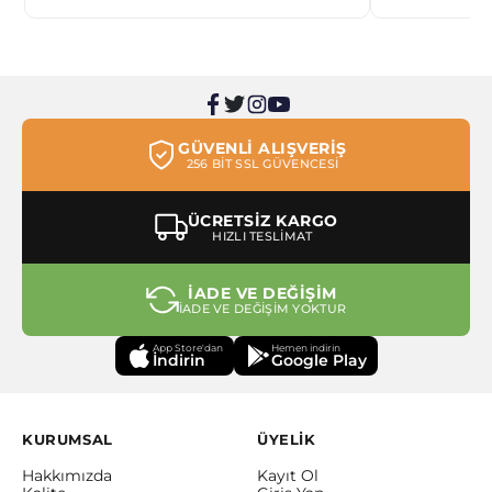
GÜVENLİ ALIŞVERİŞ
256 BİT SSL GÜVENCESİ
ÜCRETSİZ KARGO
HIZLI TESLİMAT
İADE VE DEĞİŞİM
İADE VE DEĞİŞİM YOKTUR
App Store'dan
Hemen indirin
İndirin
Google Play
KURUMSAL
ÜYELİK
Hakkımızda
Kayıt Ol