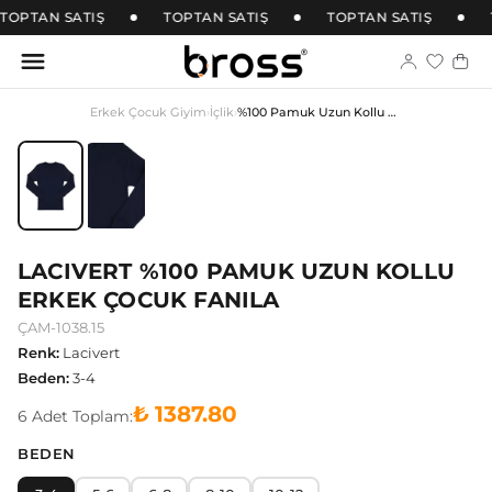
TOPTAN SATIŞ
TOPTAN SATIŞ
TOPTAN SATIŞ
Erkek Çocuk Giyim
›
İçlik
›
%100 Pamuk Uzun Kollu Erkek Çocuk Fanila
LACIVERT %100 PAMUK UZUN KOLLU
ERKEK ÇOCUK FANILA
ÇAM-1038.15
Renk
:
Lacivert
Beden
:
3-4
₺ 1387.80
6
Adet
Toplam:
BEDEN