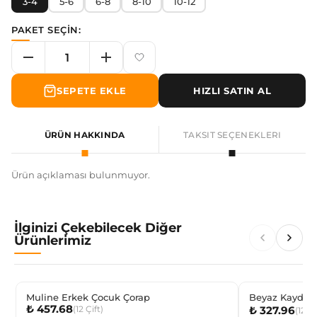
3-4
5-6
6-8
8-10
10-12
PAKET SEÇİN:
SEPETE EKLE
HIZLI SATIN AL
ÜRÜN HAKKINDA
TAKSIT SEÇENEKLERI
Ürün açıklaması bulunmuyor.
İlginizi Çekebilecek Diğer
Ürünlerimiz
Muline Erkek Çocuk Çorap
Beyaz Kaydır
₺ 457.68
(
12
Çift
)
₺ 327.96
Çorabı
(
12
Çi