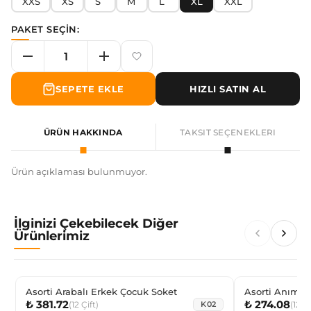
XXS
XS
S
M
L
XL
XXL
PAKET SEÇİN:
SEPETE EKLE
HIZLI SATIN AL
ÜRÜN HAKKINDA
TAKSIT SEÇENEKLERI
Ürün açıklaması bulunmuyor.
İlginizi Çekebilecek Diğer
Ürünlerimiz
Asorti Arabalı Erkek Çocuk Soket
Asorti Anımal
₺ 381.72
₺ 274.08
(
12
Çift
)
(
12
Çi
K02