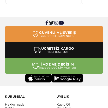
GÜVENLİ ALIŞVERİŞ
256 BİT SSL GÜVENCESİ
ÜCRETSİZ KARGO
HIZLI TESLİMAT
İADE VE DEĞİŞİM
İADE VE DEĞİŞİM YOKTUR
App Store'dan
Hemen indirin
İndirin
Google Play
KURUMSAL
ÜYELİK
Hakkımızda
Kayıt Ol