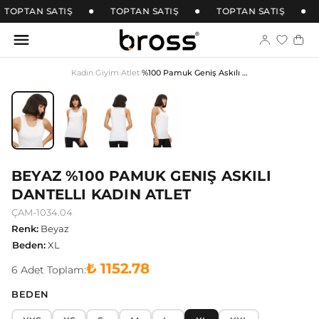
TOPTAN SATIŞ
TOPTAN SATIŞ
TOPTAN SATIŞ
Kadın Giyim
›
Atlet
›
%100 Pamuk Geniş Askılı Dantelli Kadın Atlet
BEYAZ %100 PAMUK GENIŞ ASKILI
DANTELLI KADIN ATLET
ÇAM-1034.04
Renk
:
Beyaz
Beden
:
XL
₺ 1152.78
6
Adet
Toplam:
BEDEN