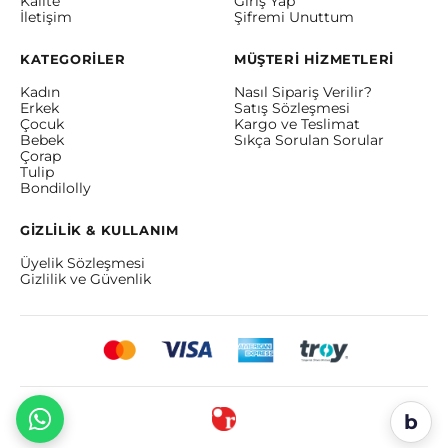
Kalite
Giriş Yap
İletişim
Şifremi Unuttum
KATEGORİLER
MÜŞTERİ HİZMETLERİ
Kadın
Nasıl Sipariş Verilir?
Erkek
Satış Sözleşmesi
Çocuk
Kargo ve Teslimat
Bebek
Sıkça Sorulan Sorular
Çorap
Tulip
Bondilolly
GİZLİLİK & KULLANIM
Üyelik Sözleşmesi
Gizlilik ve Güvenlik
b