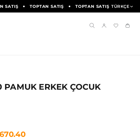
 SATIŞ
TOPTAN SATIŞ
TOPTAN SATIŞ
TÜRKÇE
TOPTAN 
0 PAMUK ERKEK ÇOCUK
1670.40