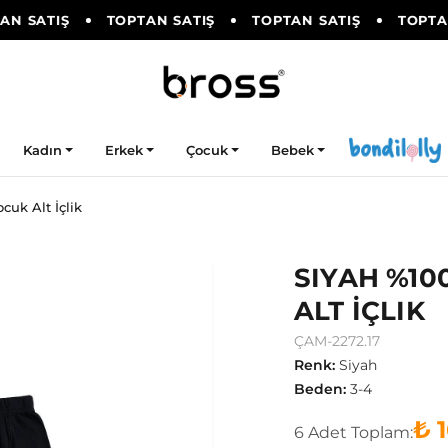
N SATIŞ
TOPTAN SATIŞ
TOPTAN SATIŞ
TOPTAN
Kadın
Erkek
Çocuk
Bebek
uk Alt İçlik
SIYAH %10
ALT İÇLIK
ÇAM-2272.17
Renk
:
Siyah
Beden
:
3-4
₺ 
6
Adet
Toplam: