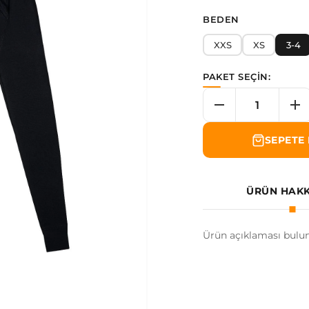
BEDEN
XXS
XS
3-4
PAKET SEÇİN:
SEPETE 
ÜRÜN HAK
Ürün açıklaması bulu