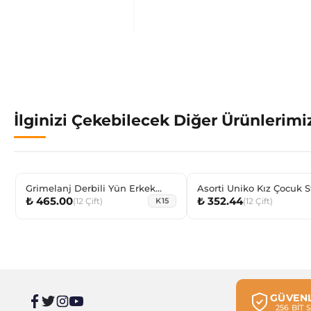
İlginizi Çekebilecek Diğer Ürünlerimi
Grimelanj Derbili Yün Erkek
Asorti Uniko Kız Çocuk 
₺ 465.00
₺ 352.44
Çocuk Çorabı
(
12
Çift
)
(
12
Çift
)
K15
GÜVENL
256 BİT