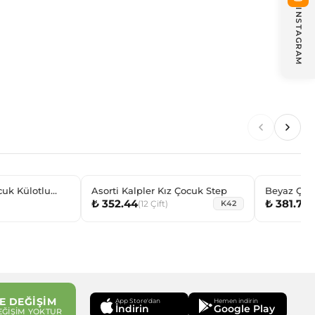
INSTAGRAM
cuk Külotlu
Asorti Kalpler Kız Çocuk Step
Beyaz Çem
₺ 352.44
₺ 381.72
(
12
Çift
)
(
K42
E DEĞİŞİM
App Store'dan
Hemen indirin
İndirin
Google Play
EĞİŞİM YOKTUR