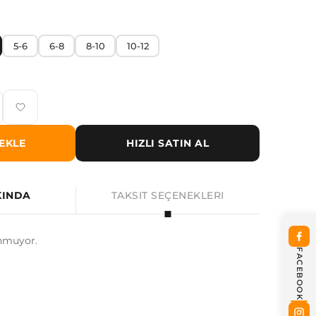
5-6
6-8
8-10
10-12
EKLE
HIZLI SATIN AL
KINDA
TAKSIT SEÇENEKLERI
nmuyor.
FACEBOOK