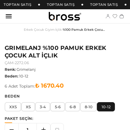
TOPTAN SATIŞ
TOPTAN SATIŞ
TOPTAN SATIŞ
Erkek Çocuk Giyim
›
İçlik
›
%100 Pamuk Erkek Çocuk Alt İçlik
GRIMELANJ %100 PAMUK ERKEK
ÇOCUK ALT İÇLIK
ÇAM-2272.06
Renk
:
Grimelanj
Beden
:
10-12
₺ 1670.40
6
Adet
Toplam:
BEDEN
XXS
XS
3-4
5-6
6-8
8-10
10-12
PAKET SEÇİN: