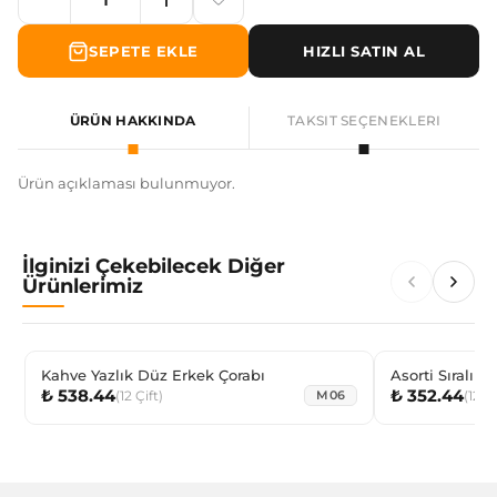
SEPETE EKLE
HIZLI SATIN AL
ÜRÜN HAKKINDA
TAKSIT SEÇENEKLERI
Ürün açıklaması bulunmuyor.
İlginizi Çekebilecek Diğer
Ürünlerimiz
Kahve Yazlık Düz Erkek Çorabı
Asorti Sıralı
₺ 538.44
₺ 352.44
Step
(
12
Çift
)
(
12
Çi
M06