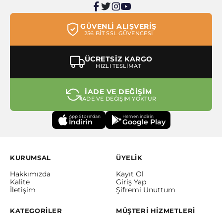
GÜVENLİ ALIŞVERİŞ
256 BİT SSL GÜVENCESİ
ÜCRETSİZ KARGO
HIZLI TESLİMAT
İADE VE DEĞİŞİM
İADE VE DEĞİŞİM YOKTUR
App Store'dan
Hemen indirin
İndirin
Google Play
KURUMSAL
ÜYELİK
Hakkımızda
Kayıt Ol
Kalite
Giriş Yap
İletişim
Şifremi Unuttum
KATEGORİLER
MÜŞTERİ HİZMETLERİ